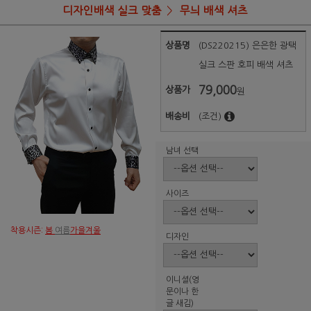
디자인배색 실크 맞춤
무늬 배색 셔츠
상품명
(DS220215) 은은한 광택
실크 스판 호피 배색 셔츠
79,000
상품가
원
배송비
(조건)
남녀 선택
사이즈
착용시즌:
봄
여름
가을겨울
디자인
이니셜(영
문이나 한
글 새김)