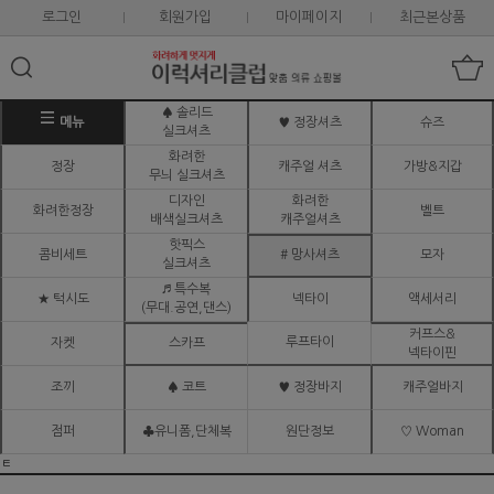
로그인
회원가입
마이페이지
최근본상품
♠ 솔리드
메뉴
♥ 정장셔츠
슈즈
실크셔츠
화려한
정장
캐주얼 셔츠
가방&지갑
무늬 실크셔츠
디자인
화려한
화려한정장
벨트
배색실크셔츠
캐주얼셔츠
핫픽스
콤비세트
# 망사셔츠
모자
실크셔츠
♬ 특수복
★ 턱시도
넥타이
액세서리
(무대.공연,댄스)
커프스&
루프타이
자켓
스카프
넥타이핀
조끼
♠ 코트
♥ 정장바지
캐주얼바지
점퍼
♣유니폼,단체복
원단정보
♡ Woman
ㅌ