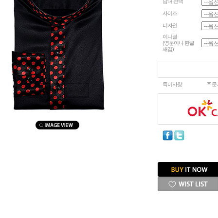
남녀 선택
사이즈
디자인
이니셜
(영문이나 한글
새김)
특이사항
주문
마우스를 올려보세요