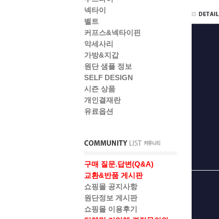
넥타이
벨트
커프스&넥타이핀
악세사리
가방&지갑
원단 샘플 정보
SELF DESIGN
시즌 상품
개인결재란
유료옵션
구매 질문.답변(Q&A)
교환&반품 게시판
쇼핑몰 공지사항
원단정보 게시판
쇼핑몰 이용후기