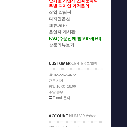
단체및 기업체 견적문의와
특별 디자인 가격문의
작업 알림판
디자인옵션
제휴/제안
운영자 게시판
FAG(주문전에 참고하세요!)
상품리뷰보기
☏ 02-2267-4672
근무 시간
평일 10:00~18:00
주말 휴무
E-mail 문의