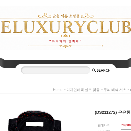
>
>
>
Home
디자인배색 실크 맞춤
무늬 배색 셔츠
(DS211272) 은
판매가격
79,000