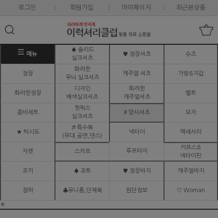
로그인
회원가입
마이페이지
최근본상품
♠ 솔리드
메뉴
♥ 정장셔츠
슈즈
실크셔츠
화려한
정장
캐주얼 셔츠
가방&지갑
무늬 실크셔츠
디자인
화려한
화려한정장
벨트
배색실크셔츠
캐주얼셔츠
핫픽스
콤비세트
# 망사셔츠
모자
실크셔츠
♬ 특수복
★ 턱시도
넥타이
액세서리
(무대.공연,댄스)
커프스&
루프타이
자켓
스카프
넥타이핀
조끼
♠ 코트
♥ 정장바지
캐주얼바지
점퍼
♣유니폼,단체복
원단정보
♡ Woman
ㅌ