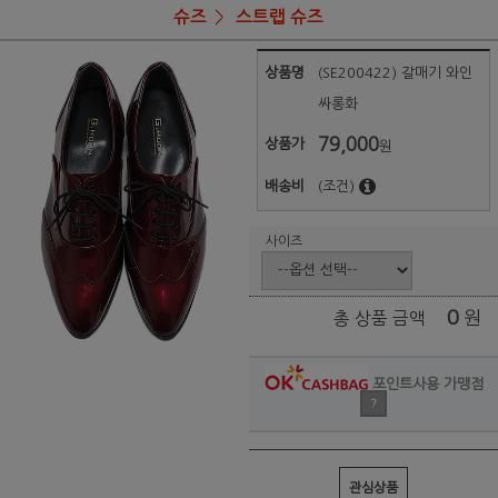
슈즈
스트랩 슈즈
상품명
(SE200422) 갈매기 와인
싸롱화
79,000
상품가
원
배송비
(조건)
사이즈
0
원
총 상품 금액
포인트사용 가맹점
?
관심상품