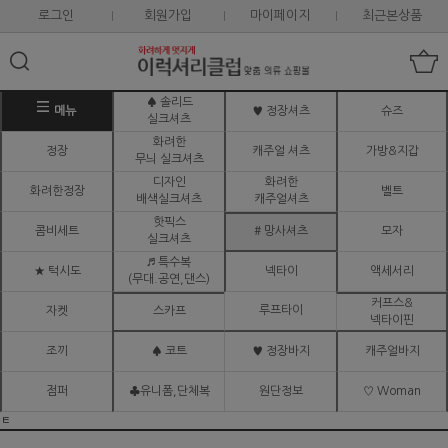
로그인
회원가입
마이페이지
최근본상품
♠ 솔리드
메뉴
♥ 정장셔츠
슈즈
실크셔츠
화려한
정장
캐주얼 셔츠
가방&지갑
무늬 실크셔츠
디자인
화려한
화려한정장
벨트
배색실크셔츠
캐주얼셔츠
핫픽스
콤비세트
# 망사셔츠
모자
실크셔츠
♬ 특수복
★ 턱시도
넥타이
액세서리
(무대.공연,댄스)
커프스&
루프타이
자켓
스카프
넥타이핀
조끼
♠ 코트
♥ 정장바지
캐주얼바지
점퍼
♣유니폼,단체복
원단정보
♡ Woman
ㅌ