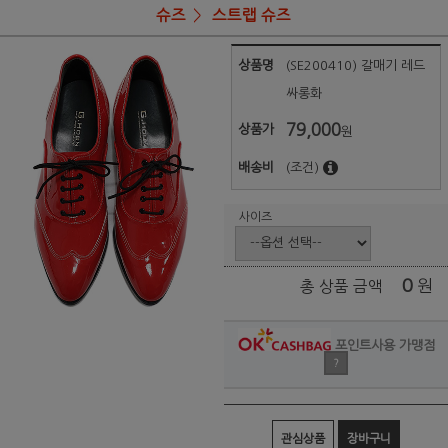
슈즈
스트랩 슈즈
상품명
(SE200410) 갈매기 레드
싸롱화
79,000
상품가
원
배송비
(조건)
사이즈
0
원
총 상품 금액
포인트사용 가맹점
?
관심상품
장바구니