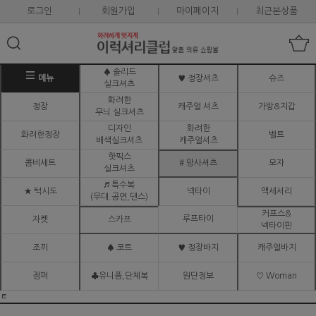
로그인
회원가입
마이페이지
최근본상품
♠ 솔리드
메뉴
♥ 정장셔츠
슈즈
실크셔츠
화려한
정장
캐주얼 셔츠
가방&지갑
무늬 실크셔츠
디자인
화려한
화려한정장
벨트
배색실크셔츠
캐주얼셔츠
핫픽스
콤비세트
# 망사셔츠
모자
실크셔츠
♬ 특수복
★ 턱시도
넥타이
액세서리
(무대.공연,댄스)
커프스&
루프타이
자켓
스카프
넥타이핀
조끼
♠ 코트
♥ 정장바지
캐주얼바지
점퍼
♣유니폼,단체복
원단정보
♡ Woman
ㅌ