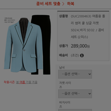
콤비 세트 맞춤
하복
상품명
(SUC200463) 여름용 폴
리 썸머 쿨 싱글 자켓
SD24,바지 SD32 / 콤비
세트 (2피스)
289,000
상품가
원
배송비
(조건)
남녀
착용시즌:
봄
여름
가을 겨울
자켓 사이
즈
바지사이
즈