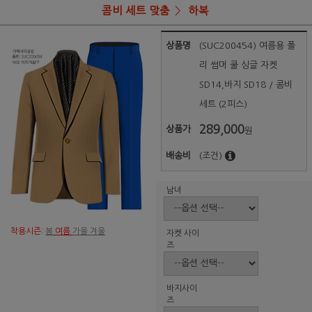
콤비 세트 맞춤
하복
상품명
(SUC200454) 여름용 폴
리 썸머 쿨 싱글 자켓
SD14,바지 SD18 / 콤비
세트 (2피스)
289,000
상품가
원
배송비
(조건)
남녀
착용시즌:
봄
여름
가을 겨울
자켓 사이
즈
바지사이
즈