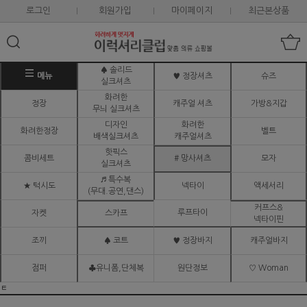
로그인
회원가입
마이페이지
최근본상품
♠ 솔리드
메뉴
♥ 정장셔츠
슈즈
실크셔츠
화려한
정장
캐주얼 셔츠
가방&지갑
무늬 실크셔츠
디자인
화려한
화려한정장
벨트
배색실크셔츠
캐주얼셔츠
핫픽스
콤비세트
# 망사셔츠
모자
실크셔츠
♬ 특수복
★ 턱시도
넥타이
액세서리
(무대.공연,댄스)
커프스&
루프타이
자켓
스카프
넥타이핀
조끼
♠ 코트
♥ 정장바지
캐주얼바지
점퍼
♣유니폼,단체복
원단정보
♡ Woman
ㅌ