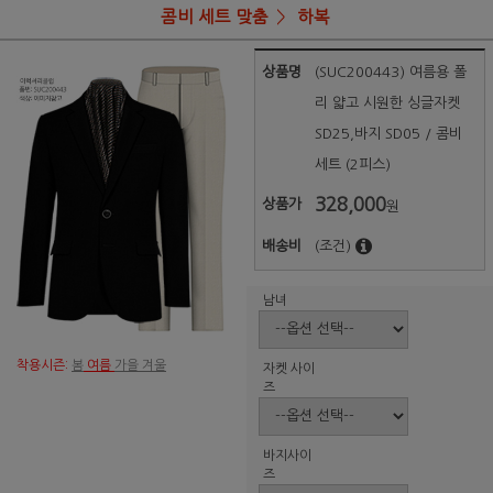
콤비 세트 맞춤
하복
상품명
(SUC200443) 여름용 폴
리 얇고 시원한 싱글자켓
SD25,바지 SD05 / 콤비
세트 (2피스)
328,000
상품가
원
배송비
(조건)
남녀
착용시즌:
봄
여름
가을 겨울
자켓 사이
즈
바지사이
즈