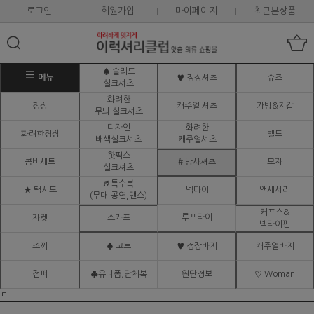
로그인
회원가입
마이페이지
최근본상품
♠ 솔리드
메뉴
♥ 정장셔츠
슈즈
실크셔츠
화려한
정장
캐주얼 셔츠
가방&지갑
무늬 실크셔츠
디자인
화려한
화려한정장
벨트
배색실크셔츠
캐주얼셔츠
핫픽스
콤비세트
# 망사셔츠
모자
실크셔츠
♬ 특수복
★ 턱시도
넥타이
액세서리
(무대.공연,댄스)
커프스&
루프타이
자켓
스카프
넥타이핀
조끼
♠ 코트
♥ 정장바지
캐주얼바지
점퍼
♣유니폼,단체복
원단정보
♡ Woman
ㅌ