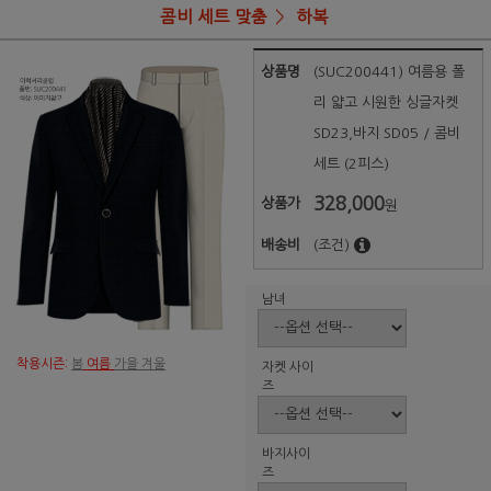
콤비 세트 맞춤
하복
상품명
(SUC200441) 여름용 폴
리 얇고 시원한 싱글자켓
SD23,바지 SD05 / 콤비
세트 (2피스)
328,000
상품가
원
배송비
(조건)
남녀
착용시즌:
봄
여름
가을 겨울
자켓 사이
즈
바지사이
즈