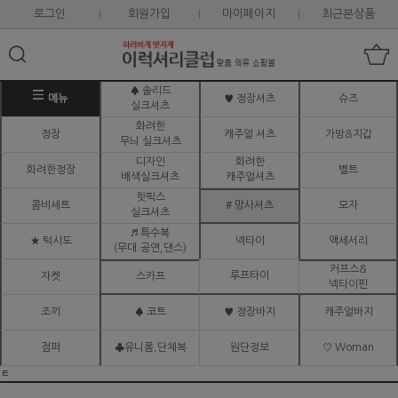
로그인
회원가입
마이페이지
최근본상품
♠ 솔리드
메뉴
♥ 정장셔츠
슈즈
실크셔츠
화려한
정장
캐주얼 셔츠
가방&지갑
무늬 실크셔츠
디자인
화려한
화려한정장
벨트
배색실크셔츠
캐주얼셔츠
핫픽스
콤비세트
# 망사셔츠
모자
실크셔츠
♬ 특수복
★ 턱시도
넥타이
액세서리
(무대.공연,댄스)
커프스&
루프타이
자켓
스카프
넥타이핀
조끼
♠ 코트
♥ 정장바지
캐주얼바지
점퍼
♣유니폼,단체복
원단정보
♡ Woman
ㅌ