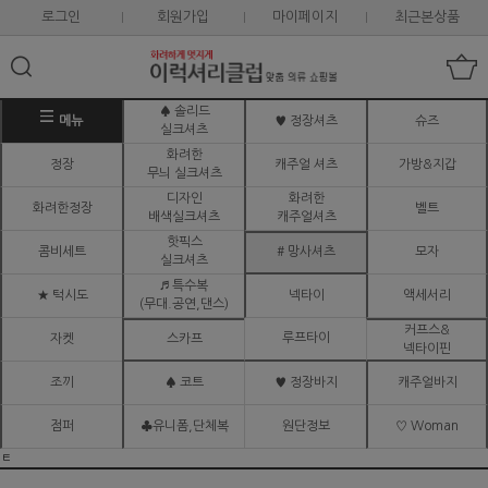
로그인
회원가입
마이페이지
최근본상품
♠ 솔리드
메뉴
♥ 정장셔츠
슈즈
실크셔츠
화려한
정장
캐주얼 셔츠
가방&지갑
무늬 실크셔츠
디자인
화려한
화려한정장
벨트
배색실크셔츠
캐주얼셔츠
핫픽스
콤비세트
# 망사셔츠
모자
실크셔츠
♬ 특수복
★ 턱시도
넥타이
액세서리
(무대.공연,댄스)
커프스&
루프타이
자켓
스카프
넥타이핀
조끼
♠ 코트
♥ 정장바지
캐주얼바지
점퍼
♣유니폼,단체복
원단정보
♡ Woman
ㅌ