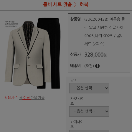
콤비 세트 맞춤
하복
상품명
(SUC200438) 여름용 폴
리 얇고 시원한 싱글자켓
SD05,바지 SD25 / 콤비
세트 (2피스)
328,000
상품가
원
배송비
(조건)
남녀
착용시즌:
봄
여름
가을 겨울
자켓 사이
즈
바지사이
즈