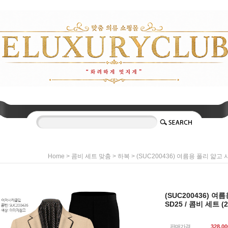
>
>
> (SUC200436) 여름용 폴리 얇고 
Home
콤비 세트 맞춤
하복
(SUC200436) 
SD25 / 콤비 세트 (
판매가격
328,00