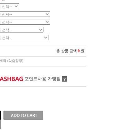
총 상품 금액
0
원
제작 (맞춤정장)
포인트사용 가맹점
?