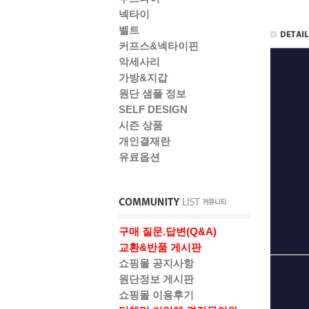
넥타이
벨트
커프스&넥타이핀
악세사리
가방&지갑
원단 샘플 정보
SELF DESIGN
시즌 상품
개인결재란
유료옵션
구매 질문.답변(Q&A)
교환&반품 게시판
쇼핑몰 공지사항
원단정보 게시판
쇼핑몰 이용후기