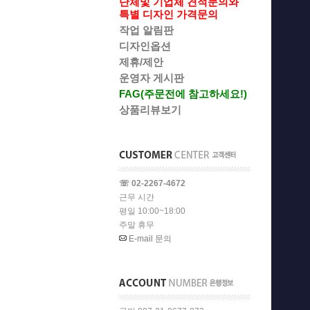
단체및 기업체 견적문의와
특별 디자인 가격문의
작업 알림판
디자인옵션
제휴/제안
운영자 게시판
FAG(주문전에 참고하세요!)
상품리뷰보기
☏ 02-2267-4672
근무 시간
평일 10:00~18:00
주말 휴무
E-mail 문의