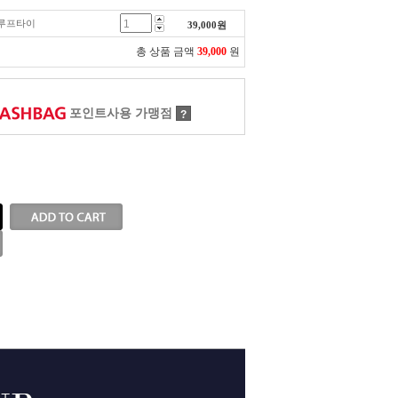
이 루프타이
39,000
원
총 상품 금액
39,000
원
포인트사용 가맹점
?