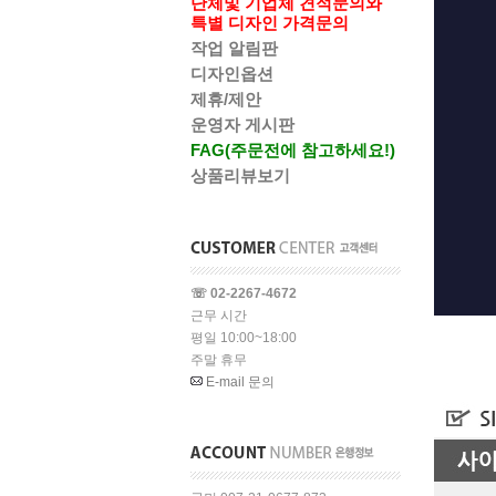
단체및 기업체 견적문의와
특별 디자인 가격문의
작업 알림판
디자인옵션
제휴/제안
운영자 게시판
FAG(주문전에 참고하세요!)
상품리뷰보기
☏ 02-2267-4672
근무 시간
평일 10:00~18:00
주말 휴무
E-mail 문의