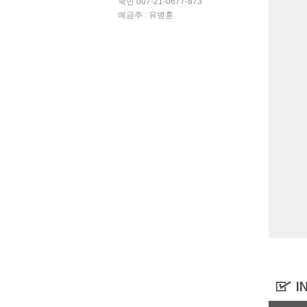
국민 007-21-0677-873
예금주 : 유병훈