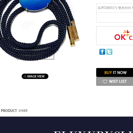
(LPT200517) 캣츠아
마우스를 올려보세요