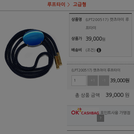
루프타이
고급형
상품명
(LPT200517) 캣츠아이 루
프타이
39,000
상품가
원
배송비
(조건)
(LPT200517) 캣츠아이 루프타이
39,000
원
+1
-1
39,000
원
총 상품 금액
포인트사용 가맹점
?