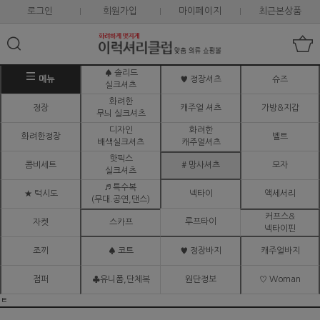
로그인
회원가입
마이페이지
최근본상품
♠ 솔리드
메뉴
♥ 정장셔츠
슈즈
실크셔츠
화려한
정장
캐주얼 셔츠
가방&지갑
무늬 실크셔츠
디자인
화려한
화려한정장
벨트
배색실크셔츠
캐주얼셔츠
핫픽스
콤비세트
# 망사셔츠
모자
실크셔츠
♬ 특수복
★ 턱시도
넥타이
액세서리
(무대.공연,댄스)
커프스&
루프타이
자켓
스카프
넥타이핀
조끼
♠ 코트
♥ 정장바지
캐주얼바지
점퍼
♣유니폼,단체복
원단정보
♡ Woman
ㅌ