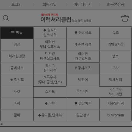
로그인
회원가입
마이페이지
최근본상품
♠ 솔리드
메뉴
♥ 정장셔츠
슈즈
실크셔츠
화려한
정장
캐주얼 셔츠
가방&지갑
무늬 실크셔츠
디자인
화려한
화려한정장
벨트
배색실크셔츠
캐주얼셔츠
핫픽스
콤비세트
# 망사셔츠
모자
실크셔츠
♬ 특수복
★ 턱시도
넥타이
액세서리
(무대.공연,댄스)
커프스&
루프타이
자켓
스카프
넥타이핀
조끼
♠ 코트
♥ 정장바지
캐주얼바지
점퍼
♣유니폼,단체복
원단정보
♡ Woman
ㅌ