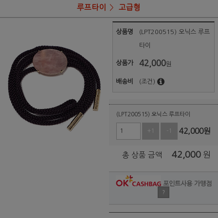
루프타이
고급형
상품명
(LPT200515) 오닉스 루프
타이
42,000
상품가
원
배송비
(조건)
(LPT200515) 오닉스 루프타이
42,000
원
+1
-1
42,000
원
총 상품 금액
포인트사용 가맹점
?