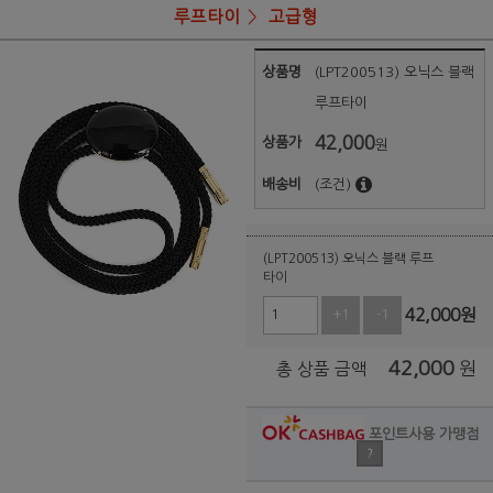
루프타이
고급형
상품명
(LPT200513) 오닉스 블랙
루프타이
42,000
상품가
원
배송비
(조건)
(LPT200513) 오닉스 블랙 루프
타이
42,000
원
+1
-1
42,000
원
총 상품 금액
포인트사용 가맹점
?