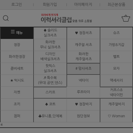
로그인
회원가입
마이페이지
최근본상품
♠ 솔리드
메뉴
♥ 정장셔츠
슈즈
실크셔츠
화려한
정장
캐주얼 셔츠
가방&지갑
무늬 실크셔츠
디자인
화려한
화려한정장
벨트
배색실크셔츠
캐주얼셔츠
핫픽스
콤비세트
# 망사셔츠
모자
실크셔츠
♬ 특수복
★ 턱시도
넥타이
액세서리
(무대.공연,댄스)
커프스&
루프타이
자켓
스카프
넥타이핀
조끼
♠ 코트
♥ 정장바지
캐주얼바지
점퍼
♣유니폼,단체복
원단정보
♡ Woman
ㅌ