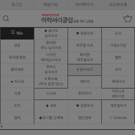
로그인
회원가입
마이페이지
최근본상품
♠ 솔리드
메뉴
♥ 정장셔츠
슈즈
실크셔츠
화려한
정장
캐주얼 셔츠
가방&지갑
무늬 실크셔츠
디자인
화려한
화려한정장
벨트
배색실크셔츠
캐주얼셔츠
핫픽스
콤비세트
# 망사셔츠
모자
실크셔츠
♬ 특수복
★ 턱시도
넥타이
액세서리
(무대.공연,댄스)
커프스&
루프타이
자켓
스카프
넥타이핀
조끼
♠ 코트
♥ 정장바지
캐주얼바지
점퍼
♣유니폼,단체복
원단정보
♡ Woman
ㅌ