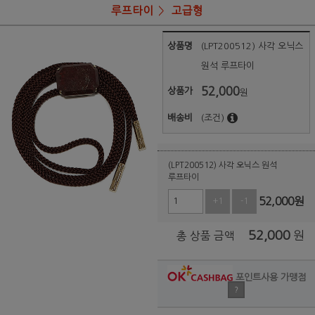
루프타이
고급형
상품명
(LPT200512) 사각 오닉스
원석 루프타이
52,000
상품가
원
배송비
(조건)
(LPT200512) 사각 오닉스 원석
루프타이
52,000
원
+1
-1
52,000
원
총 상품 금액
포인트사용 가맹점
?