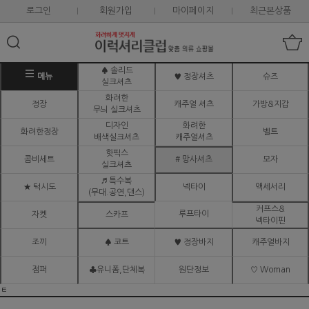
로그인
회원가입
마이페이지
최근본상품
♠ 솔리드
메뉴
♥ 정장셔츠
슈즈
실크셔츠
화려한
정장
캐주얼 셔츠
가방&지갑
무늬 실크셔츠
디자인
화려한
화려한정장
벨트
배색실크셔츠
캐주얼셔츠
핫픽스
콤비세트
# 망사셔츠
모자
실크셔츠
♬ 특수복
★ 턱시도
넥타이
액세서리
(무대.공연,댄스)
커프스&
루프타이
자켓
스카프
넥타이핀
조끼
♠ 코트
♥ 정장바지
캐주얼바지
점퍼
♣유니폼,단체복
원단정보
♡ Woman
ㅌ