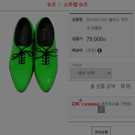
슈즈
스트랩 슈즈
상품명
(SE200105) 솔리드 연두
색 싸롱화
79,000
상품가
원
배송비
(조건)
사이즈
0
원
총 상품 금액
포인트사용 가맹점
?
관심상품