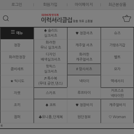
로그인
회원가입
마이페이지
최근본상품
♠ 솔리드
메뉴
♥ 정장셔츠
슈즈
실크셔츠
화려한
정장
캐주얼 셔츠
가방&지갑
무늬 실크셔츠
디자인
화려한
화려한정장
벨트
배색실크셔츠
캐주얼셔츠
핫픽스
콤비세트
# 망사셔츠
모자
실크셔츠
♬ 특수복
★ 턱시도
넥타이
액세서리
(무대.공연,댄스)
커프스&
루프타이
자켓
스카프
넥타이핀
조끼
♠ 코트
♥ 정장바지
캐주얼바지
점퍼
♣유니폼,단체복
원단정보
♡ Woman
ㅌ