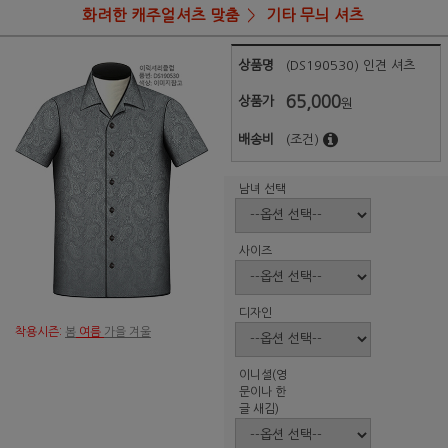
화려한 캐주얼셔츠 맞춤
기타 무늬 셔츠
상품명
(DS190530) 인견 셔츠
65,000
상품가
원
배송비
(조건)
남녀 선택
사이즈
디자인
착용시즌:
봄
여름
가을 겨울
이니셜(영
문이나 한
글 새김)