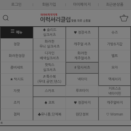
로그인
회원가입
마이페이지
최근본상품
♠ 솔리드
메뉴
♥ 정장셔츠
슈즈
실크셔츠
화려한
정장
캐주얼 셔츠
가방&지갑
무늬 실크셔츠
디자인
화려한
화려한정장
벨트
배색실크셔츠
캐주얼셔츠
핫픽스
콤비세트
# 망사셔츠
모자
실크셔츠
♬ 특수복
★ 턱시도
넥타이
액세서리
(무대.공연,댄스)
커프스&
루프타이
자켓
스카프
넥타이핀
조끼
♠ 코트
♥ 정장바지
캐주얼바지
점퍼
♣유니폼,단체복
원단정보
♡ Woman
ㅌ