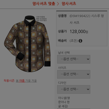
망사셔츠 맞춤
망사셔츠
상품명
(DSM190422) 시스루 망
사 셔츠
128,000
상품가
원
배송비
(조건)
남녀 선택
사이즈
착용시즌:
봄
여름
가을 겨울
디자인
이니셜(영
문이나 한
글 새김)