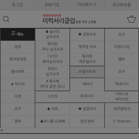
로그인
회원가입
마이페이지
최근본상품
♠ 솔리드
메뉴
♥ 정장셔츠
슈즈
실크셔츠
화려한
정장
캐주얼 셔츠
가방&지갑
무늬 실크셔츠
디자인
화려한
화려한정장
벨트
배색실크셔츠
캐주얼셔츠
핫픽스
콤비세트
# 망사셔츠
모자
실크셔츠
♬ 특수복
★ 턱시도
넥타이
액세서리
(무대.공연,댄스)
커프스&
루프타이
자켓
스카프
넥타이핀
조끼
♠ 코트
♥ 정장바지
캐주얼바지
점퍼
♣유니폼,단체복
원단정보
♡ Woman
ㅌ