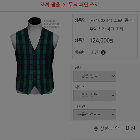
조끼 맞춤
무늬 패턴 조끼
상품명
(VE190244) 스포티즘 캐
주얼 사각 체크 조끼
124,000
상품가
원
배송비
(조건)
남녀
사이즈
디자인
0
원
총 상품 금액