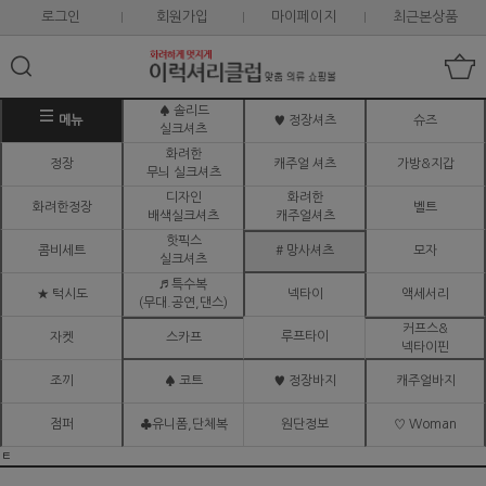
로그인
회원가입
마이페이지
최근본상품
♠ 솔리드
메뉴
♥ 정장셔츠
슈즈
실크셔츠
화려한
정장
캐주얼 셔츠
가방&지갑
무늬 실크셔츠
디자인
화려한
화려한정장
벨트
배색실크셔츠
캐주얼셔츠
핫픽스
콤비세트
# 망사셔츠
모자
실크셔츠
♬ 특수복
★ 턱시도
넥타이
액세서리
(무대.공연,댄스)
커프스&
루프타이
자켓
스카프
넥타이핀
조끼
♠ 코트
♥ 정장바지
캐주얼바지
점퍼
♣유니폼,단체복
원단정보
♡ Woman
ㅌ