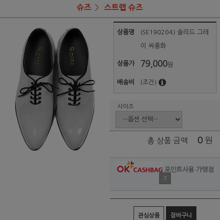
슈즈
스트랩 슈즈
상품명
(SE190204) 솔리드 그레
이 싸롱화
79,000
상품가
원
배송비
(조건)
사이즈
0
원
총 상품 금액
포인트사용 가맹점
?
관심상품
장바구니