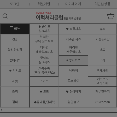
로그인
회원가입
마이페이지
최근본상품
♠ 솔리드
메뉴
♥ 정장셔츠
슈즈
실크셔츠
화려한
정장
캐주얼 셔츠
가방&지갑
무늬 실크셔츠
디자인
화려한
화려한정장
벨트
배색실크셔츠
캐주얼셔츠
핫픽스
콤비세트
# 망사셔츠
모자
실크셔츠
♬ 특수복
★ 턱시도
넥타이
액세서리
(무대.공연,댄스)
커프스&
루프타이
자켓
스카프
넥타이핀
조끼
♠ 코트
♥ 정장바지
캐주얼바지
점퍼
♣유니폼,단체복
원단정보
♡ Woman
ㅌ