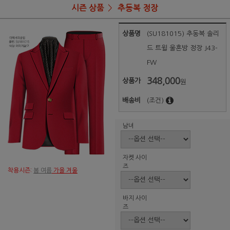
시즌 상품
추동복 정장
상품명
(SU181015) 추동복 솔리
드 트윌 울혼방 정장 J43-
FW
348,000
상품가
원
배송비
(조건)
남녀
자켓 사이
즈
착용시즌:
봄 여름
가을 겨울
바지 사이
즈