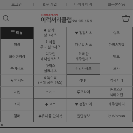
로그인
회원가입
마이페이지
최근본상품
♠ 솔리드
메뉴
♥ 정장셔츠
슈즈
실크셔츠
화려한
정장
캐주얼 셔츠
가방&지갑
무늬 실크셔츠
디자인
화려한
화려한정장
벨트
배색실크셔츠
캐주얼셔츠
핫픽스
콤비세트
# 망사셔츠
모자
실크셔츠
♬ 특수복
★ 턱시도
넥타이
액세서리
(무대.공연,댄스)
커프스&
루프타이
자켓
스카프
넥타이핀
조끼
♠ 코트
♥ 정장바지
캐주얼바지
점퍼
♣유니폼,단체복
원단정보
♡ Woman
ㅌ