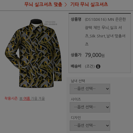
무늬 실크셔츠 맞춤
기타 무늬 실크셔츠
상품명
(DS180616) MN 은은한
광택 체인 무늬,실크 셔
츠,Silk Shirt,남녀 맞춤셔
츠
79,000
상품가
원
배송비
(조건)
남녀 선택
착용시즌:
봄
여름
가을 겨울
사이즈
디자인