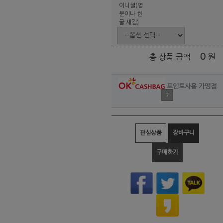
이니셜(영
문이나 한
글 새김)
0
원
총 상품 금액
포인트사용 가맹점
?
관심상품
장바구니
구매하기