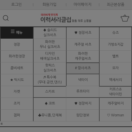
로그인
회원가입
마이페이지
최근본상품
♠ 솔리드
메뉴
♥ 정장셔츠
슈즈
실크셔츠
화려한
정장
캐주얼 셔츠
가방&지갑
무늬 실크셔츠
디자인
화려한
화려한정장
벨트
배색실크셔츠
캐주얼셔츠
핫픽스
콤비세트
# 망사셔츠
모자
실크셔츠
♬ 특수복
★ 턱시도
넥타이
액세서리
(무대.공연,댄스)
커프스&
루프타이
자켓
스카프
넥타이핀
조끼
♠ 코트
♥ 정장바지
캐주얼바지
점퍼
♣유니폼,단체복
원단정보
♡ Woman
ㅌ