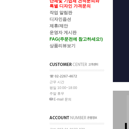
단체및 기업체 견적문의와
특별 디자인 가격문의
작업 알림판
디자인옵션
제휴/제안
운영자 게시판
FAG(주문전에 참고하세요!)
상품리뷰보기
☏ 02-2267-4672
근무 시간
평일 10:00~18:00
주말 휴무
E-mail 문의