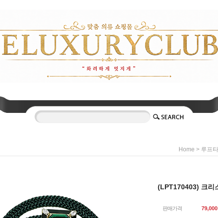
>
Home
루프
(LPT170403) 
판매가격
79,000