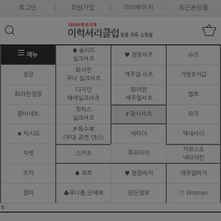
로그인
회원가입
마이페이지
최근본상품
♠ 솔리드
메뉴
♥ 정장셔츠
슈즈
실크셔츠
화려한
정장
캐주얼 셔츠
가방&지갑
무늬 실크셔츠
디자인
화려한
화려한정장
벨트
배색실크셔츠
캐주얼셔츠
핫픽스
콤비세트
# 망사셔츠
모자
실크셔츠
♬ 특수복
★ 턱시도
넥타이
액세서리
(무대.공연,댄스)
커프스&
루프타이
자켓
스카프
넥타이핀
조끼
♠ 코트
♥ 정장바지
캐주얼바지
점퍼
♣유니폼,단체복
원단정보
♡ Woman
ㅌ