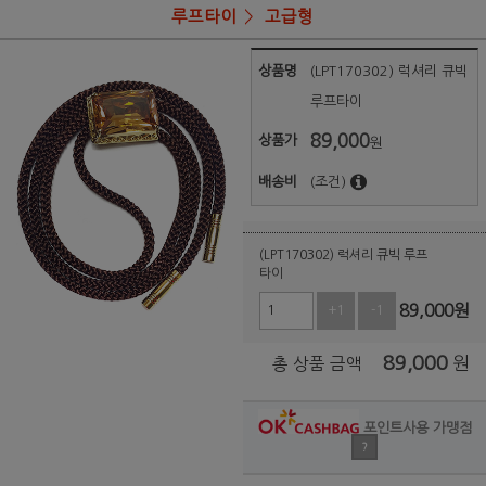
루프타이
고급형
상품명
(LPT170302) 럭셔리 큐빅
루프타이
89,000
상품가
원
배송비
(조건)
(LPT170302) 럭셔리 큐빅 루프
타이
89,000
원
+1
-1
89,000
원
총 상품 금액
포인트사용 가맹점
?