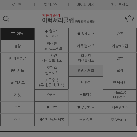
로그인
회원가입
마이페이지
최근본상품
♠ 솔리드
메뉴
♥ 정장셔츠
슈즈
실크셔츠
화려한
정장
캐주얼 셔츠
가방&지갑
무늬 실크셔츠
디자인
화려한
화려한정장
벨트
배색실크셔츠
캐주얼셔츠
핫픽스
콤비세트
# 망사셔츠
모자
실크셔츠
♬ 특수복
★ 턱시도
넥타이
액세서리
(무대.공연,댄스)
커프스&
루프타이
자켓
스카프
넥타이핀
조끼
♠ 코트
♥ 정장바지
캐주얼바지
점퍼
♣유니폼,단체복
원단정보
♡ Woman
ㅌ