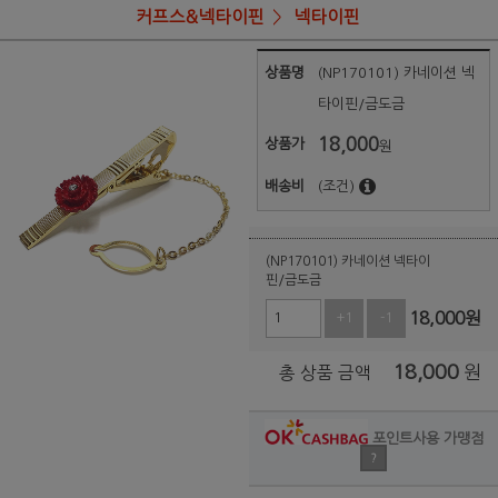
커프스&넥타이핀
넥타이핀
상품명
(NP170101) 카네이션 넥
타이핀/금도금
18,000
상품가
원
배송비
(조건)
(NP170101) 카네이션 넥타이
핀/금도금
18,000
원
+1
-1
18,000
원
총 상품 금액
포인트사용 가맹점
?