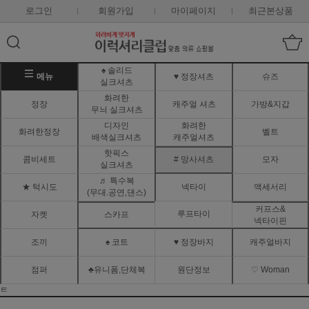
로그인
회원가입
마이페이지
최근본상품
♠ 솔리드
메뉴
♥ 정장셔츠
슈즈
실크셔츠
화려한
정장
캐주얼 셔츠
가방&지갑
무늬 실크셔츠
디자인
화려한
화려한정장
벨트
배색실크셔츠
캐주얼셔츠
핫픽스
콤비세트
# 망사셔츠
모자
실크셔츠
♬ 특수복
★ 턱시도
넥타이
액세서리
(무대.공연,댄스)
커프스&
루프타이
자켓
스카프
넥타이핀
조끼
♠ 코트
♥ 정장바지
캐주얼바지
점퍼
♣유니폼,단체복
원단정보
♡ Woman
ㅌ