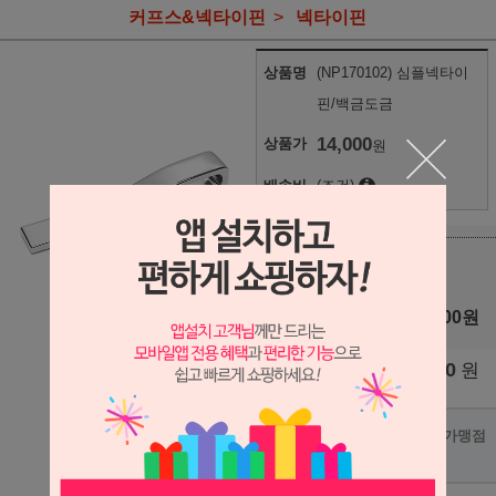
커프스&넥타이핀
넥타이핀
상품명
(NP170102) 심플넥타이
핀/백금도금
14,000
상품가
원
배송비
(조건)
(NP170102) 심플넥타이핀/백
금도금
14,000
원
+1
-1
14,000
원
총 상품 금액
포인트사용 가맹점
?