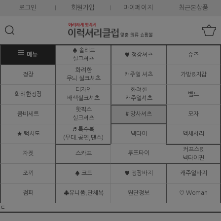
로그인
회원가입
마이페이지
최근본상품
♠ 솔리드
메뉴
♥ 정장셔츠
슈즈
실크셔츠
화려한
정장
캐주얼 셔츠
가방&지갑
무늬 실크셔츠
디자인
화려한
화려한정장
벨트
배색실크셔츠
캐주얼셔츠
핫픽스
콤비세트
# 망사셔츠
모자
실크셔츠
♬ 특수복
★ 턱시도
넥타이
액세서리
(무대.공연,댄스)
커프스&
루프타이
자켓
스카프
넥타이핀
조끼
♠ 코트
♥ 정장바지
캐주얼바지
점퍼
♣유니폼,단체복
원단정보
♡ Woman
ㅌ