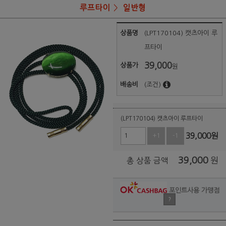
루프타이
일반형
상품명
(LPT170104) 캣츠아이 루
프타이
39,000
상품가
원
배송비
(조건)
(LPT170104) 캣츠아이 루프타이
39,000
원
+1
-1
39,000
원
총 상품 금액
포인트사용 가맹점
?