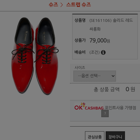
슈즈
스트랩 슈즈
상품명
(SE161106) 솔리드 레드
싸롱화
79,000
상품가
원
배송비
(조건)
사이즈
0
원
총 상품 금액
포인트사용 가맹점
?
관심상품
장바구니