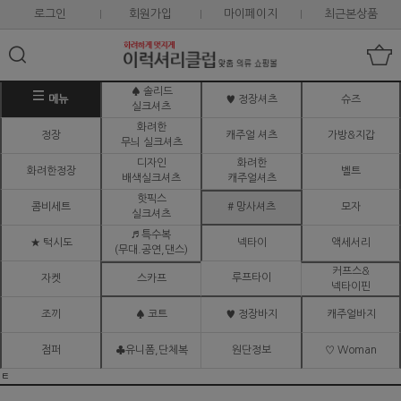
로그인
회원가입
마이페이지
최근본상품
♠ 솔리드
메뉴
♥ 정장셔츠
슈즈
실크셔츠
화려한
정장
캐주얼 셔츠
가방&지갑
무늬 실크셔츠
디자인
화려한
화려한정장
벨트
배색실크셔츠
캐주얼셔츠
핫픽스
콤비세트
# 망사셔츠
모자
실크셔츠
♬ 특수복
★ 턱시도
넥타이
액세서리
(무대.공연,댄스)
커프스&
루프타이
자켓
스카프
넥타이핀
조끼
♠ 코트
♥ 정장바지
캐주얼바지
점퍼
♣유니폼,단체복
원단정보
♡ Woman
ㅌ