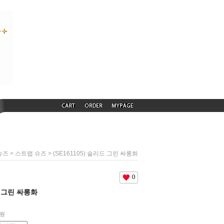
>
> (SE161105) 솔리드 그린 싸롱화
슈즈
스트랩 슈즈
0
드 그린 싸롱화
원