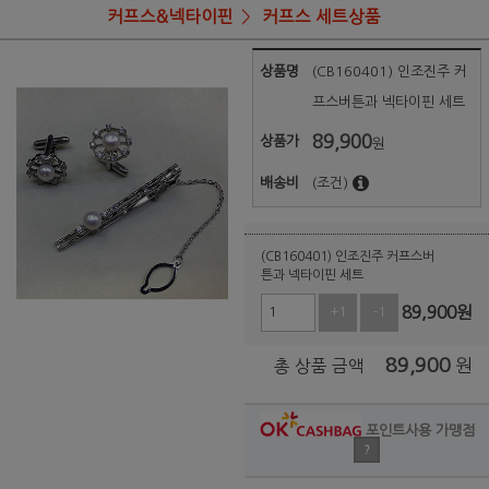
커프스&넥타이핀
커프스 세트상품
상품명
(CB160401) 인조진주 커
프스버튼과 넥타이핀 세트
89,900
상품가
원
배송비
(조건)
(CB160401) 인조진주 커프스버
튼과 넥타이핀 세트
89,900
원
+1
-1
89,900
원
총 상품 금액
포인트사용 가맹점
?