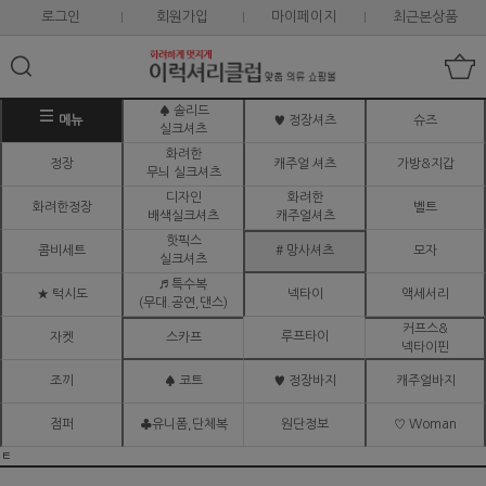
로그인
회원가입
마이페이지
최근본상품
♠ 솔리드
메뉴
♥ 정장셔츠
슈즈
실크셔츠
화려한
정장
캐주얼 셔츠
가방&지갑
무늬 실크셔츠
디자인
화려한
화려한정장
벨트
배색실크셔츠
캐주얼셔츠
핫픽스
콤비세트
# 망사셔츠
모자
실크셔츠
♬ 특수복
★ 턱시도
넥타이
액세서리
(무대.공연,댄스)
커프스&
루프타이
자켓
스카프
넥타이핀
조끼
♠ 코트
♥ 정장바지
캐주얼바지
점퍼
♣유니폼,단체복
원단정보
♡ Woman
ㅌ