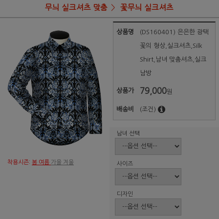
무늬 실크셔츠 맞춤
꽃무늬 실크셔츠
상품명
(DS160401) 은은한 광택
꽃의 형상,실크셔츠,Silk
Shirt,남녀 맞춤셔츠,실크
남방
79,000
상품가
원
배송비
(조건)
남녀 선택
착용시즌:
봄 여름
가을 겨울
사이즈
디자인