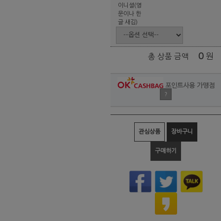
이니셜(영
문이나 한
글 새김)
0
원
총 상품 금액
포인트사용 가맹점
?
관심상품
장바구니
구매하기