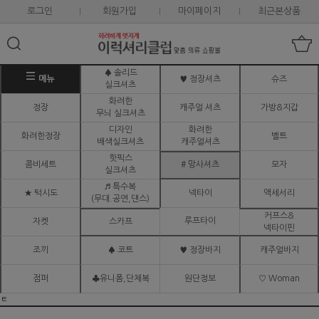
로그인
회원가입
마이페이지
최근본상품
♠ 솔리드
메뉴
♥ 정장셔츠
슈즈
실크셔츠
화려한
정장
캐주얼 셔츠
가방&지갑
무늬 실크셔츠
디자인
화려한
화려한정장
벨트
배색실크셔츠
캐주얼셔츠
핫픽스
콤비세트
# 망사셔츠
모자
실크셔츠
♬ 특수복
★ 턱시도
넥타이
액세서리
(무대.공연,댄스)
커프스&
루프타이
자켓
스카프
넥타이핀
조끼
♠ 코트
♥ 정장바지
캐주얼바지
점퍼
♣유니폼,단체복
원단정보
♡ Woman
ㅌ