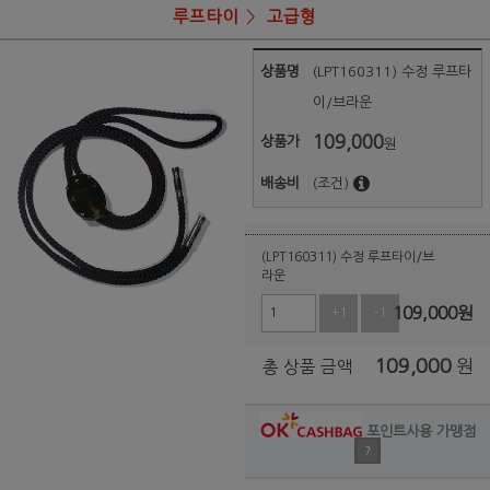
루프타이
고급형
상품명
(LPT160311) 수정 루프타
이/브라운
109,000
상품가
원
배송비
(조건)
(LPT160311) 수정 루프타이/브
라운
109,000
원
+1
-1
109,000
원
총 상품 금액
포인트사용 가맹점
?