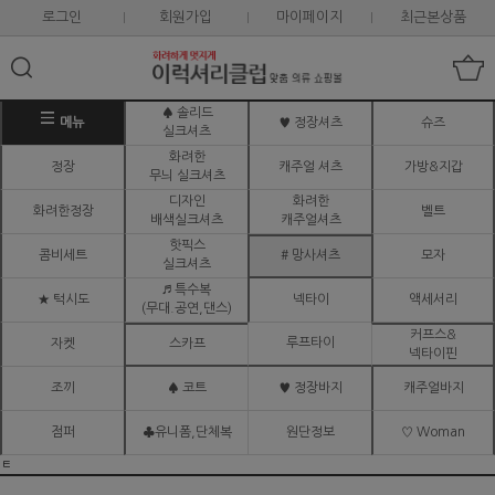
로그인
회원가입
마이페이지
최근본상품
♠ 솔리드
메뉴
♥ 정장셔츠
슈즈
실크셔츠
화려한
정장
캐주얼 셔츠
가방&지갑
무늬 실크셔츠
디자인
화려한
화려한정장
벨트
배색실크셔츠
캐주얼셔츠
핫픽스
콤비세트
# 망사셔츠
모자
실크셔츠
♬ 특수복
★ 턱시도
넥타이
액세서리
(무대.공연,댄스)
커프스&
루프타이
자켓
스카프
넥타이핀
조끼
♠ 코트
♥ 정장바지
캐주얼바지
점퍼
♣유니폼,단체복
원단정보
♡ Woman
ㅌ