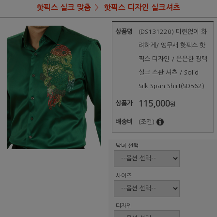
핫픽스 실크 맞춤
핫픽스 디자인 실크셔츠
상품명
(DS131220) 미련없이 화
려하게/ 앵무새 핫픽스 핫
픽스 디자인 / 은은한 광택
실크 스판 셔츠 / Solid
Silk Span Shirt(SD562)
115,000
상품가
원
배송비
(조건)
남녀 선택
사이즈
디자인