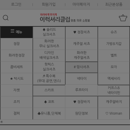
로그인
회원가입
마이페이지
최근본상품
♠ 솔리드
메뉴
♥ 정장셔츠
슈즈
실크셔츠
화려한
정장
캐주얼 셔츠
가방&지갑
무늬 실크셔츠
디자인
화려한
화려한정장
벨트
배색실크셔츠
캐주얼셔츠
핫픽스
콤비세트
# 망사셔츠
모자
실크셔츠
♬ 특수복
★ 턱시도
넥타이
액세서리
(무대.공연,댄스)
커프스&
루프타이
자켓
스카프
넥타이핀
조끼
♠ 코트
♥ 정장바지
캐주얼바지
점퍼
♣유니폼,단체복
원단정보
♡ Woman
ㅌ