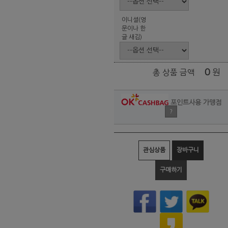
이니셜(영
문이나 한
글 새김)
0
원
총 상품 금액
포인트사용 가맹점
?
관심상품
장바구니
구매하기