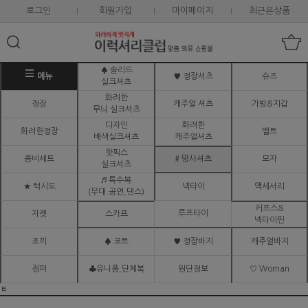
로그인
회원가입
마이페이지
최근본상품
♠ 솔리드
메뉴
♥ 정장셔츠
슈즈
실크셔츠
화려한
정장
캐주얼 셔츠
가방&지갑
무늬 실크셔츠
디자인
화려한
화려한정장
벨트
배색실크셔츠
캐주얼셔츠
핫픽스
콤비세트
# 망사셔츠
모자
실크셔츠
♬ 특수복
★ 턱시도
넥타이
액세서리
(무대.공연,댄스)
커프스&
루프타이
자켓
스카프
넥타이핀
조끼
♠ 코트
♥ 정장바지
캐주얼바지
점퍼
♣유니폼,단체복
원단정보
♡ Woman
ㅌ