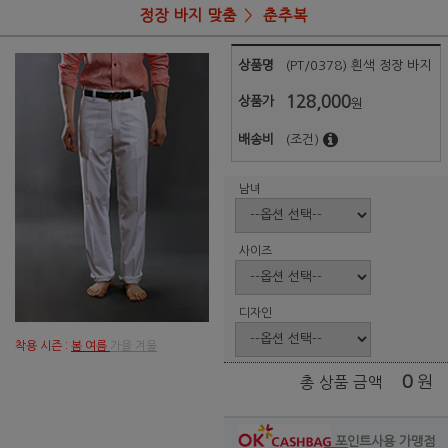
정장 바지 맞춤
춘추복
상품명
(PT/0378) 흰색 정장 바지
128,000
상품가
원
배송비
(조건)
남녀
사이즈
디자인
착용 시즌 :
봄 여름
가을 겨울
0
원
총 상품 금액
포인트사용 가맹점