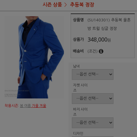
시즌 상품
추동복 정장
상품명
(SU140301) 추동복 울혼
방 트윌 싱글 정장
348,000
상품가
원
배송비
(조건)
남녀
자켓 사이
즈
착용시즌:
봄 여름
가을 겨울
바지 사이
즈
디자인