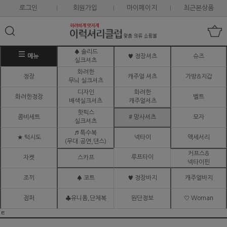
로그인
회원가입
마이페이지
최근본상품
♠ 솔리드
메뉴
♥ 정장셔츠
슈즈
실크셔츠
화려한
정장
캐주얼 셔츠
가방&지갑
무늬 실크셔츠
디자인
화려한
화려한정장
벨트
배색실크셔츠
캐주얼셔츠
핫픽스
콤비세트
# 망사셔츠
모자
실크셔츠
♬ 특수복
★ 턱시도
넥타이
액세서리
(무대.공연,댄스)
커프스&
루프타이
자켓
스카프
넥타이핀
조끼
♠ 코트
♥ 정장바지
캐주얼바지
점퍼
♣유니폼,단체복
원단정보
♡ Woman
ㅌ