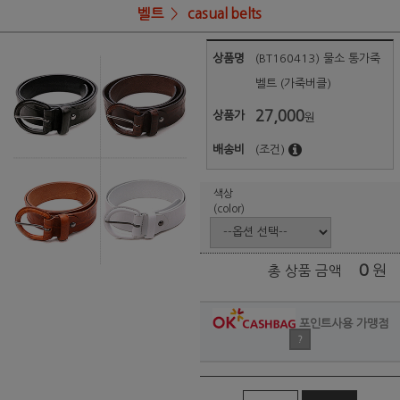
벨트
casual belts
상품명
(BT160413) 물소 통가죽
벨트 (가죽버클)
27,000
상품가
원
배송비
(조건)
색상
(color)
0
원
총 상품 금액
포인트사용 가맹점
?