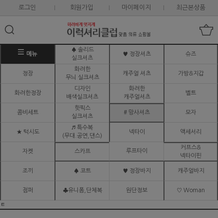
로그인
회원가입
마이페이지
최근본상품
♠ 솔리드
메뉴
♥ 정장셔츠
슈즈
실크셔츠
화려한
정장
캐주얼 셔츠
가방&지갑
무늬 실크셔츠
디자인
화려한
화려한정장
벨트
배색실크셔츠
캐주얼셔츠
핫픽스
콤비세트
# 망사셔츠
모자
실크셔츠
♬ 특수복
★ 턱시도
넥타이
액세서리
(무대.공연,댄스)
커프스&
루프타이
자켓
스카프
넥타이핀
조끼
♠ 코트
♥ 정장바지
캐주얼바지
점퍼
♣유니폼,단체복
원단정보
♡ Woman
ㅌ