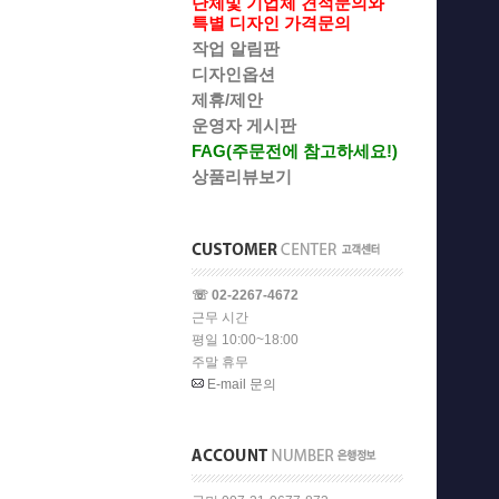
단체및 기업체 견적문의와
특별 디자인 가격문의
작업 알림판
디자인옵션
제휴/제안
운영자 게시판
FAG(주문전에 참고하세요!)
상품리뷰보기
☏ 02-2267-4672
근무 시간
평일 10:00~18:00
주말 휴무
E-mail 문의