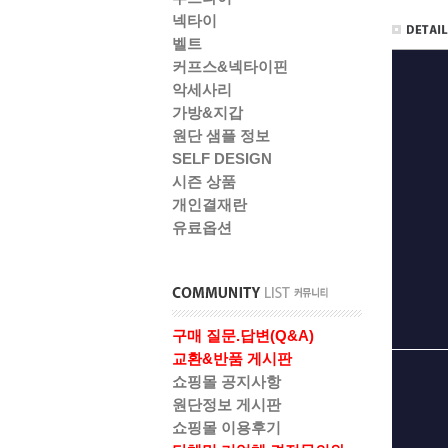
넥타이
벨트
커프스&넥타이핀
악세사리
가방&지갑
원단 샘플 정보
SELF DESIGN
시즌 상품
개인결재란
유료옵션
구매 질문.답변(Q&A)
교환&반품 게시판
쇼핑몰 공지사항
원단정보 게시판
쇼핑몰 이용후기