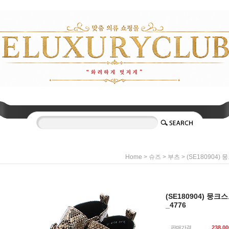
>
>
> (SE180904
Home
슈즈
부츠
(SE180904) 뭉
_4776
판매가격
238,00