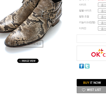
사이즈
발볼 사이즈
발등 조절
키높이 (내장형)
디자인
마우스를 올려보세요