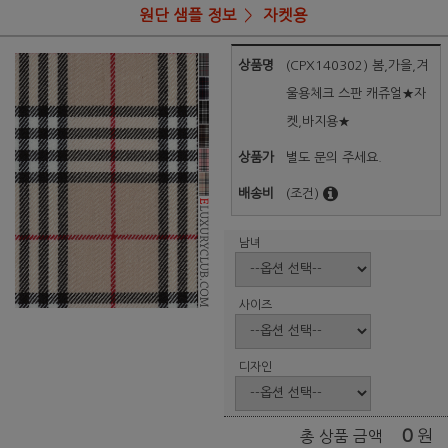
원단 샘플 정보
자켓용
상품명
(CPX140302) 봄,가을,겨
울용체크 스판 캐쥬얼★자
켓,바지용★
상품가
별도 문의 주세요.
배송비
(조건)
남녀
사이즈
디자인
0
원
총 상품 금액