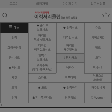
로그인
회원가입
마이페이지
최근본상품
♠ 솔리드
메뉴
♥ 정장셔츠
슈즈
실크셔츠
화려한
정장
캐주얼 셔츠
가방&지갑
무늬 실크셔츠
디자인
화려한
화려한정장
벨트
배색실크셔츠
캐주얼셔츠
핫픽스
콤비세트
# 망사셔츠
모자
실크셔츠
♬ 특수복
★ 턱시도
넥타이
액세서리
(무대.공연,댄스)
커프스&
루프타이
자켓
스카프
넥타이핀
조끼
♠ 코트
♥ 정장바지
캐주얼바지
점퍼
♣유니폼,단체복
원단정보
♡ Woman
ㅌ