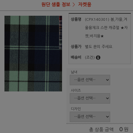
원단 샘플 정보
자켓용
상품명
(CPX140301) 봄,가을,겨
울용체크 스판 캐쥬얼 ★자
켓,바지용★
상품가
별도 문의 주세요.
배송비
(조건)
남녀
사이즈
디자인
0
원
총 상품 금액