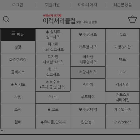
로그인
회원가입
마이페이지
최근본상품
♠ 솔리드
메뉴
♥ 정장셔츠
슈즈
실크셔츠
화려한
정장
캐주얼 셔츠
가방&지갑
무늬 실크셔츠
디자인
화려한
화려한정장
벨트
배색실크셔츠
캐주얼셔츠
핫픽스
콤비세트
# 망사셔츠
모자
실크셔츠
♬ 특수복
★ 턱시도
넥타이
액세서리
(무대.공연,댄스)
커프스&
루프타이
자켓
스카프
넥타이핀
조끼
♠ 코트
♥ 정장바지
캐주얼바지
점퍼
♣유니폼,단체복
원단정보
♡ Woman
ㅌ