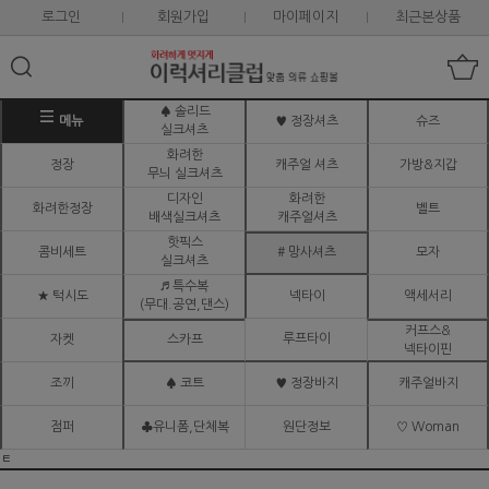
로그인
회원가입
마이페이지
최근본상품
♠ 솔리드
메뉴
♥ 정장셔츠
슈즈
실크셔츠
화려한
정장
캐주얼 셔츠
가방&지갑
무늬 실크셔츠
디자인
화려한
화려한정장
벨트
배색실크셔츠
캐주얼셔츠
핫픽스
콤비세트
# 망사셔츠
모자
실크셔츠
♬ 특수복
★ 턱시도
넥타이
액세서리
(무대.공연,댄스)
커프스&
루프타이
자켓
스카프
넥타이핀
조끼
♠ 코트
♥ 정장바지
캐주얼바지
점퍼
♣유니폼,단체복
원단정보
♡ Woman
ㅌ