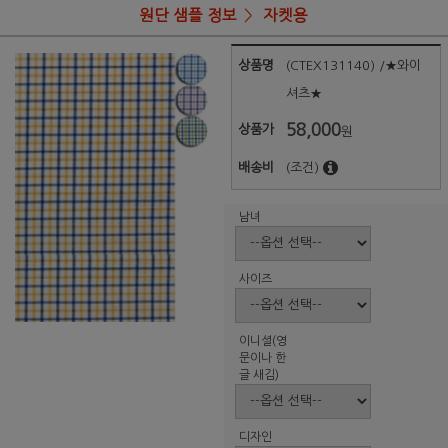
원단 샘플 정보
자켓용
상품명
(CTEX131140) /★와이
셔츠★
58,000
상품가
원
배송비
(조건)
남녀
사이즈
이니셜(영
문이나 한
글 새김)
디자인