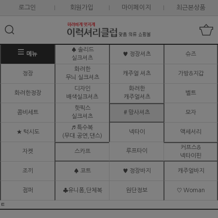
로그인
회원가입
마이페이지
최근본상품
♠ 솔리드
메뉴
♥ 정장셔츠
슈즈
실크셔츠
화려한
정장
캐주얼 셔츠
가방&지갑
무늬 실크셔츠
디자인
화려한
화려한정장
벨트
배색실크셔츠
캐주얼셔츠
핫픽스
콤비세트
# 망사셔츠
모자
실크셔츠
♬ 특수복
★ 턱시도
넥타이
액세서리
(무대.공연,댄스)
커프스&
루프타이
자켓
스카프
넥타이핀
조끼
♠ 코트
♥ 정장바지
캐주얼바지
점퍼
♣유니폼,단체복
원단정보
♡ Woman
ㅌ