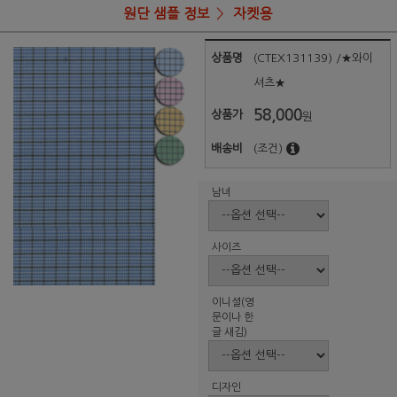
원단 샘플 정보
자켓용
상품명
(CTEX131139) /★와이
셔츠★
58,000
상품가
원
배송비
(조건)
남녀
사이즈
이니셜(영
문이나 한
글 새김)
디자인