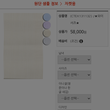
원단 샘플 정보
자켓용
상품명
(CTEX131132) /★와이
셔츠★
58,000
상품가
원
배송비
(조건)
남녀
사이즈
이니셜(영
문이나 한
글 새김)
디자인