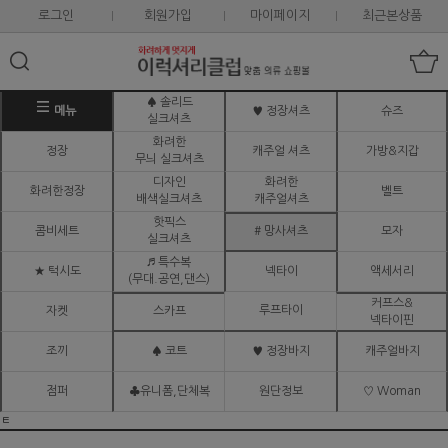
로그인
회원가입
마이페이지
최근본상품
♠ 솔리드
메뉴
♥ 정장셔츠
슈즈
실크셔츠
화려한
정장
캐주얼 셔츠
가방&지갑
무늬 실크셔츠
디자인
화려한
화려한정장
벨트
배색실크셔츠
캐주얼셔츠
핫픽스
콤비세트
# 망사셔츠
모자
실크셔츠
♬ 특수복
★ 턱시도
넥타이
액세서리
(무대.공연,댄스)
커프스&
루프타이
자켓
스카프
넥타이핀
조끼
♠ 코트
♥ 정장바지
캐주얼바지
점퍼
♣유니폼,단체복
원단정보
♡ Woman
ㅌ