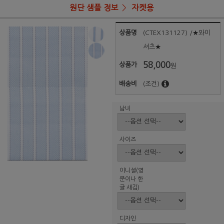
원단 샘플 정보
자켓용
상품명
(CTEX131127) /★와이
셔츠★
58,000
상품가
원
배송비
(조건)
남녀
사이즈
이니셜(영
문이나 한
글 새김)
디자인