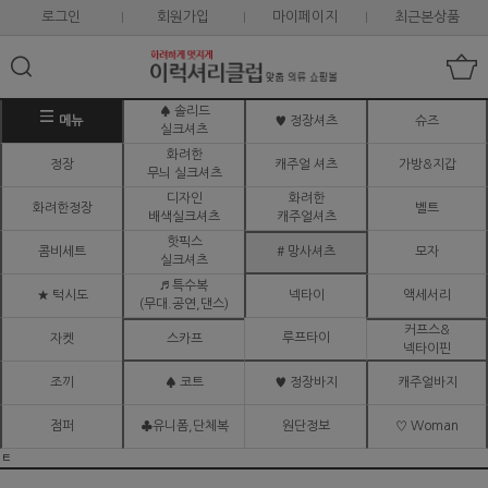
로그인
회원가입
마이페이지
최근본상품
♠ 솔리드
메뉴
♥ 정장셔츠
슈즈
실크셔츠
화려한
정장
캐주얼 셔츠
가방&지갑
무늬 실크셔츠
디자인
화려한
화려한정장
벨트
배색실크셔츠
캐주얼셔츠
핫픽스
콤비세트
# 망사셔츠
모자
실크셔츠
♬ 특수복
★ 턱시도
넥타이
액세서리
(무대.공연,댄스)
커프스&
루프타이
자켓
스카프
넥타이핀
조끼
♠ 코트
♥ 정장바지
캐주얼바지
점퍼
♣유니폼,단체복
원단정보
♡ Woman
ㅌ