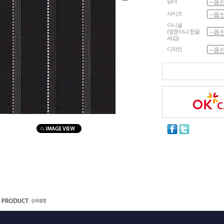
남녀
사이즈
이니셜
(영문이나 한글
새김)
디자인