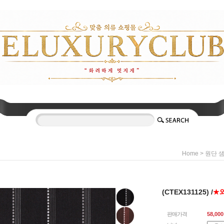
>
Home
원단 
(CTEX131125) /
★
판매가격
58,000