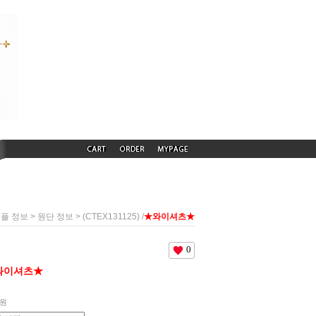
>
> (CTEX131125) /
★와이셔츠★
샘플 정보
원단 정보
0
와이셔츠★
원