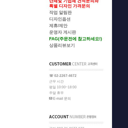
단체및 기업체 견적문의와
특별 디자인 가격문의
작업 알림판
디자인옵션
제휴/제안
운영자 게시판
FAG(주문전에 참고하세요!)
상품리뷰보기
☏ 02-2267-4672
근무 시간
평일 10:00~18:00
주말 휴무
E-mail 문의