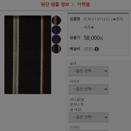
원단 샘플 정보
자켓용
상품명
(CTEX131122) /★와이
셔츠★
58,000
상품가
원
배송비
(조건)
남녀
사이즈
이니셜(영
문이나 한
글 새김)
디자인