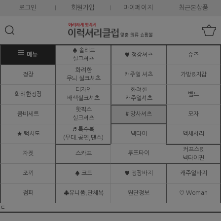
로그인
회원가입
마이페이지
최근본상품
♠ 솔리드
메뉴
♥ 정장셔츠
슈즈
실크셔츠
화려한
정장
캐주얼 셔츠
가방&지갑
무늬 실크셔츠
디자인
화려한
화려한정장
벨트
배색실크셔츠
캐주얼셔츠
핫픽스
콤비세트
# 망사셔츠
모자
실크셔츠
♬ 특수복
★ 턱시도
넥타이
액세서리
(무대.공연,댄스)
커프스&
루프타이
자켓
스카프
넥타이핀
조끼
♠ 코트
♥ 정장바지
캐주얼바지
점퍼
♣유니폼,단체복
원단정보
♡ Woman
ㅌ