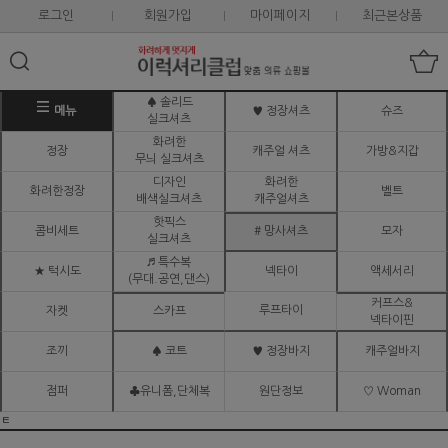
로그인
회원가입
마이페이지
최근본상품
♠ 솔리드
메뉴
♥ 정장셔츠
슈즈
실크셔츠
화려한
정장
캐주얼 셔츠
가방&지갑
무늬 실크셔츠
디자인
화려한
화려한정장
벨트
배색실크셔츠
캐주얼셔츠
핫픽스
콤비세트
# 망사셔츠
모자
실크셔츠
♬ 특수복
★ 턱시도
넥타이
액세서리
(무대.공연,댄스)
커프스&
루프타이
자켓
스카프
넥타이핀
조끼
♠ 코트
♥ 정장바지
캐주얼바지
점퍼
♣유니폼,단체복
원단정보
♡ Woman
ㅌ