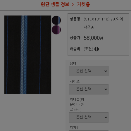
원단 샘플 정보
자켓용
상품명
(CTEX131118) /★와이
셔츠★
58,000
상품가
원
배송비
(조건)
남녀
사이즈
이니셜(영
문이나 한
글 새김)
디자인