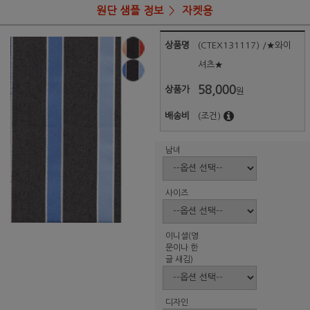
원단 샘플 정보
자켓용
상품명
(CTEX131117) /★와이
셔츠★
58,000
상품가
원
배송비
(조건)
남녀
사이즈
이니셜(영
문이나 한
글 새김)
디자인