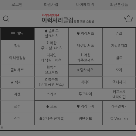
로그인
회원가입
마이페이지
최근본상품
♠ 솔리드
메뉴
♥ 정장셔츠
슈즈
실크셔츠
화려한
정장
캐주얼 셔츠
가방&지갑
무늬 실크셔츠
디자인
화려한
화려한정장
벨트
배색실크셔츠
캐주얼셔츠
핫픽스
콤비세트
# 망사셔츠
모자
실크셔츠
♬ 특수복
★ 턱시도
넥타이
액세서리
(무대.공연,댄스)
커프스&
루프타이
자켓
스카프
넥타이핀
조끼
♠ 코트
♥ 정장바지
캐주얼바지
점퍼
♣유니폼,단체복
원단정보
♡ Woman
ㅌ