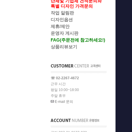
단체및 기업체 견적문의와
특별 디자인 가격문의
작업 알림판
디자인옵션
제휴/제안
운영자 게시판
FAG(주문전에 참고하세요!)
상품리뷰보기
☏ 02-2267-4672
근무 시간
평일 10:00~18:00
주말 휴무
E-mail 문의