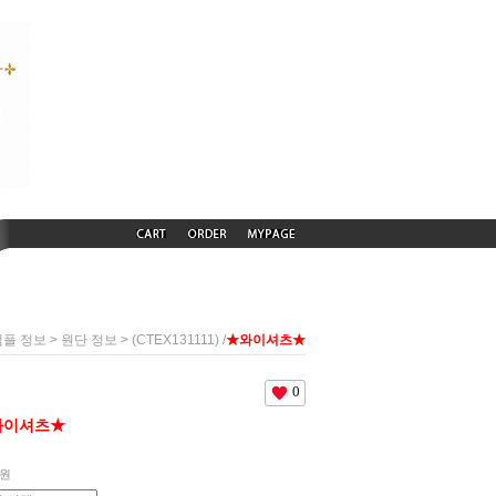
>
> (CTEX131111) /
★와이셔츠★
샘플 정보
원단 정보
0
와이셔츠★
원