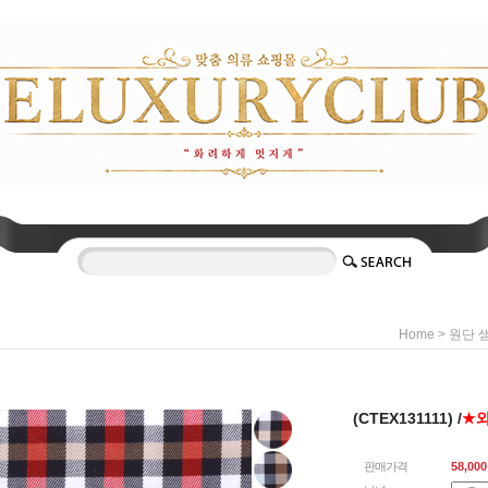
>
Home
원단 
(CTEX131111) /
★
판매가격
58,000