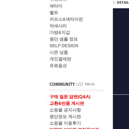
넥타이
벨트
커프스&넥타이핀
악세사리
가방&지갑
원단 샘플 정보
SELF DESIGN
시즌 상품
개인결재란
유료옵션
구매 질문.답변(Q&A)
교환&반품 게시판
쇼핑몰 공지사항
원단정보 게시판
쇼핑몰 이용후기