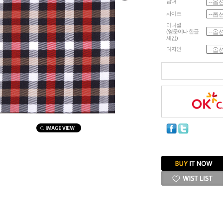
남녀
사이즈
이니셜
(영문이나 한글
새김)
디자인