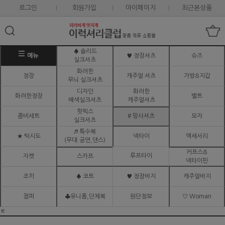
로그인
회원가입
마이페이지
최근본상품
♠ 솔리드
메뉴
♥ 정장셔츠
슈즈
실크셔츠
화려한
정장
캐주얼 셔츠
가방&지갑
무늬 실크셔츠
디자인
화려한
화려한정장
벨트
배색실크셔츠
캐주얼셔츠
핫픽스
콤비세트
# 망사셔츠
모자
실크셔츠
♬ 특수복
★ 턱시도
넥타이
액세서리
(무대.공연,댄스)
커프스&
루프타이
자켓
스카프
넥타이핀
조끼
♠ 코트
♥ 정장바지
캐주얼바지
점퍼
♣유니폼,단체복
원단정보
♡ Woman
ㅌ