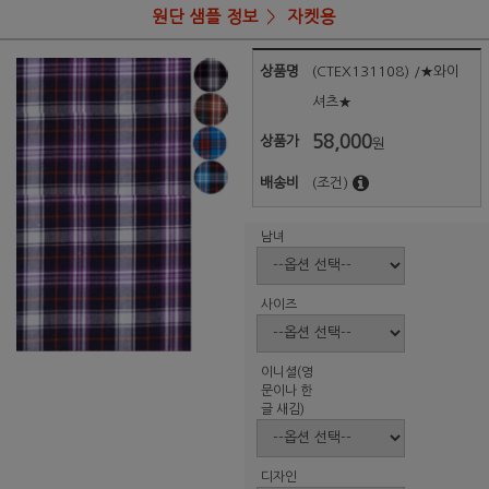
원단 샘플 정보
자켓용
상품명
(CTEX131108) /★와이
셔츠★
58,000
상품가
원
배송비
(조건)
남녀
사이즈
이니셜(영
문이나 한
글 새김)
디자인